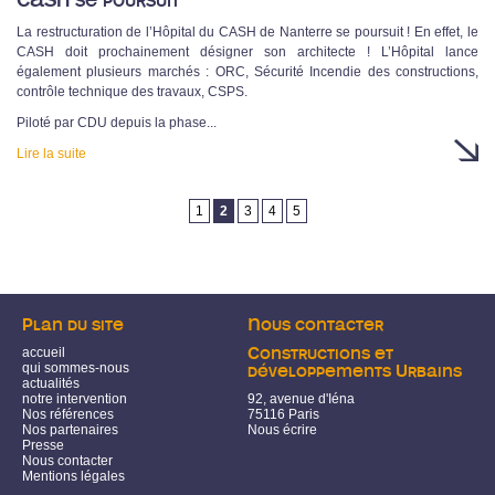
CASH se poursuit
La restructuration de l’Hôpital du CASH de Nanterre se poursuit ! En effet, le
CASH doit prochainement désigner son architecte ! L’Hôpital lance
également plusieurs marchés : ORC, Sécurité Incendie des constructions,
contrôle technique des travaux, CSPS.
Piloté par CDU depuis la phase...
Lire la suite
Pages
1
2
3
4
5
Plan du site
Nous contacter
accueil
Constructions et
qui sommes-nous
développements Urbains
actualités
notre intervention
92, avenue d'Iéna
Nos références
75116 Paris
Nos partenaires
Nous écrire
Presse
Nous contacter
Mentions légales