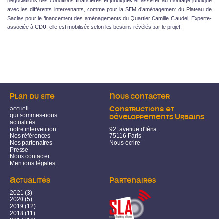
négociations des conditions financières et juridiques et assister au montage juridique
avec les différents intervenants, comme pour la SEM d’aménagement du Plateau de
Saclay pour le financement des aménagements du Quartier Camille Claudel. Experte-
associée à CDU, elle est mobilisée selon les besoins révélés par le projet.
Plan du site
Nous contacter
accueil
Constructions et
qui sommes-nous
développements Urbains
actualités
notre intervention
92, avenue d'Iéna
Nos références
75116 Paris
Nos partenaires
Nous écrire
Presse
Nous contacter
Mentions légales
Actualités
Partenaires
2021
(3)
2020
(5)
2019
(12)
2018
(11)