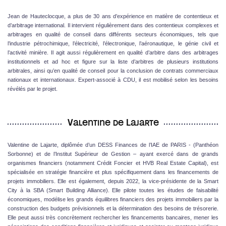
Jean de Hauteclocque, a plus de 30 ans d’expérience en matière de contentieux et
d’arbitrage international. Il intervient régulièrement dans des contentieux complexes et
arbitrages en qualité de conseil dans différents secteurs économiques, tels que
l’industrie pétrochimique, l’électricité, l’électronique, l’aéronautique, le génie civil et
l’activité minière. Il agit aussi régulièrement en qualité d’arbitre dans des arbitrages
institutionnels et ad hoc et figure sur la liste d’arbitres de plusieurs institutions
arbitrales, ainsi qu’en qualité de conseil pour la conclusion de contrats commerciaux
nationaux et internationaux. Expert-associé à CDU, il est mobilisé selon les besoins
révélés par le projet.
Valentine de Lajarte
Valentine de Lajarte, diplômée d’un DESS Finances de l’IAE de PARIS - (Panthéon
Sorbonne) et de l’Institut Supérieur de Gestion – ayant exercé dans de grands
organismes financiers (notamment Crédit Foncier et HVB Real Estate Capital), est
spécialisée en stratégie financière et plus spécifiquement dans les financements de
projets immobiliers. Elle est également, depuis 2022, la vice-présidente de la Smart
City à la SBA (Smart Building Alliance). Elle pilote toutes les études de faisabilité
économiques, modélise les grands équilibres financiers des projets immobiliers par la
construction des budgets prévisionnels et la détermination des besoins de trésorerie.
Elle peut aussi très concrètement rechercher les financements bancaires, mener les