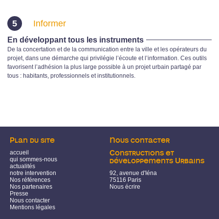
5
Informer
En développant tous les instruments
De la concertation et de la communication entre la ville et les opérateurs du
projet, dans une démarche qui privilégie l’écoute et l’information. Ces outils
favorisent l’adhésion la plus large possible à un projet urbain partagé par
tous : habitants, professionnels et institutionnels.
Plan du site
Nous contacter
accueil
Constructions et
qui sommes-nous
développements Urbains
actualités
notre intervention
92, avenue d'Iéna
Nos références
75116 Paris
Nos partenaires
Nous écrire
Presse
Nous contacter
Mentions légales