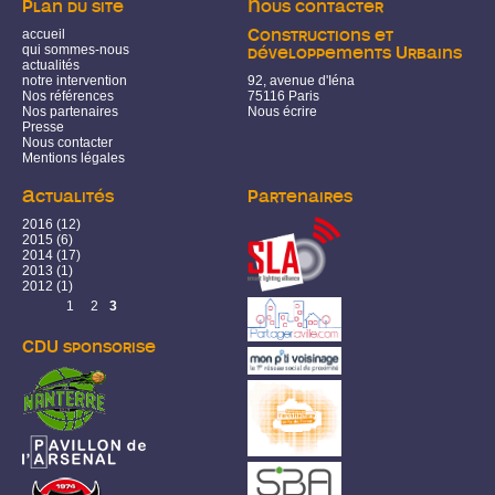
Plan du site
Nous contacter
accueil
Constructions et
qui sommes-nous
développements Urbains
actualités
notre intervention
92, avenue d'Iéna
Nos références
75116 Paris
Nos partenaires
Nous écrire
Presse
Nous contacter
Mentions légales
Actualités
Partenaires
2016
(12)
2015
(6)
2014
(17)
2013
(1)
2012
(1)
Pages
1
2
3
CDU sponsorise