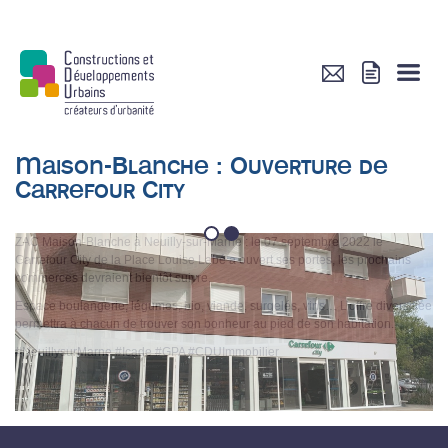
Maison-Blanche : Ouverture de
Carrefour City
1
2
ZAC Maison-Blanche à Neuilly-sur-Marne : le 07 septembre 2022 le
Carrefour City de la Place Louise Labé a ouvert ses portes, les prochains
commerces devraient bientôt suivre.
Espace boulangerie, légumes, bio, viande, surgelés, vins… L’offre diversifiée
permettra à chacun de trouver son bonheur au pied de son habitation.
#NeuillysurMarne #Icade #GPA #CDUImmobilier